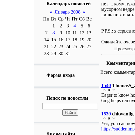
Календарь новостей
нет ... кому ну
мусорном ведре 
«
Январь 2008
»
лишь повторять 
Пн
Вт
Ср
Чт
Пт
Сб
Вс
1
2
3
4
5
6
P.P.S.: я серьезн
7
8
9
10
11
12
13
14
15
16
17
18
19
20
Ожидайте очере
21
22
23
24
25
26
27
Просмотро
28
29
30
31
Комментари
Всего коммента
Форма входа
1540
ThomasS_
0
Eager to know 
Поиск по новостям
6mg helps remove
1539
chitwantig
0
Yes, you can now
https://suddenim
Друзья сайта