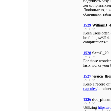
подтянуть базу.
легко привыкаеш
Любопытно, а к
обычными табли
1529
WilliamJ_
0
Keen users often 
href='https://214
complications?”
1528
SamC_29
0
For those wonde
lasix works your 
1527
jessica_th
0
Keep a record of
capsules/
- mainem
1526
doc_phar
0
Utilizing
https://