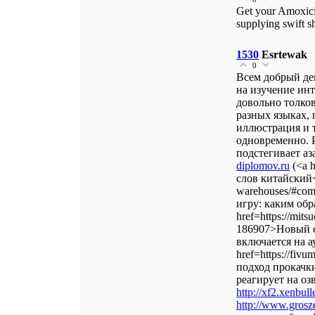
Get your Amoxici
supplying swift s
1530
Esrtewak
0
Всем добрый ден
на изучение ин
довольно толков
разных языках,
иллюстрация и 
одновременно. Р
подстегивает аз
diplomov.ru
(<a h
слов китайский</
warehouses/#co
игру: каким обр
href=https://mit
186907>Новый с
включается на а
href=https://fi
подход прокачк
реагирует на оз
http://xf2.xenbul
http://www.grosz