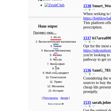
1538
Smart_Wo
0
When seeking to b
https://highlowba
This platform off
Наш опрос
prescription.
Предмет-ужас ...
1.
Ин.яз.
1537
617area89
2.
Вычислительная математика
0
Opt for the most 
3.
Химия
https://nikonphot
4.
Высшая Математика
you're looking to 
5.
Физика
pathway to get yo
6.
Физ-ра
7.
Философия
8.
БЖ
1536
SamG_783
9.
Мой спец.предмет
0
10.
Политология
Considering the re
11.
Право
sources to buy th
12.
Механика
cheap ldn presents
13.
История
promptly.
[
Результаты
·
Архив
]
1535
sarah.john
Всего ответов:
18
0
Get the optimal d