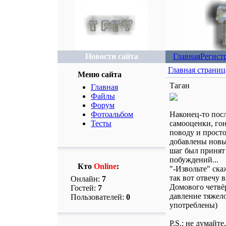
Новости сайта
Главная
Регист
Главная страниц
Меню сайта
Таган
Главная
Файлы
Форум
Фотоальбом
Наконец-то пос
Тесты
самооценки, го
поводу и прост
добавлены новы
шаг был принят
побуждений...
Кто
Online
:
"-Извольте" ска
так вот отвечу 
Онлайн:
7
Домового четвёр
Гостей:
7
давление тяжел
Пользователей:
0
употреблены)
P.S.: не думайте