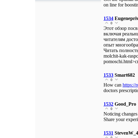
on line for boost
1534
Eugenepri
0
Этот обзор пос
включая реальн
читателям дост
опыт многообра
Читать полностью 
molchit-kak-rasp
pomoschi.html>с
1533
Smart682
0
How can
https:/
doctors prescript
1532
Good_Pro
0
Noticing changes 
Share your exper
1531
StevenW_
0