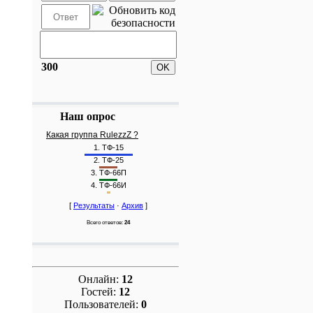
300
Наш опрос
Какая группа RulezzZ ?
1.
ТФ-15
2.
ТФ-25
3.
ТФ-66П
4.
ТФ-66И
[
Результаты
·
Архив
]
Всего ответов:
24
Онлайн:
12
Гостей:
12
Пользователей:
0