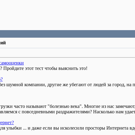
жий
 самооценки
? Пройдите этот тест чтобы выяснить это!
о?
без шумной компании, другие же убегают от людей за город, на 
рузки часто называют "болезнью века". Многие из нас замечают,
авляемся с повседневными раздражителями? Насколько нам удает
тернет?
я улыбки ... и даже если вы исколесили просторы Интернета вдол