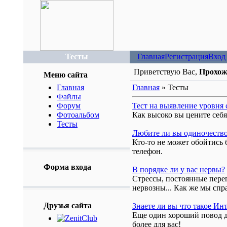
Тесты
Главная
Регистрация
Вход
Приветствую Вас,
Прохо
Меню сайта
Главная
Главная
» Тесты
Файлы
Форум
Тест на выявление уровня
Фотоальбом
Как высоко вы цените себя
Тесты
Любите ли вы одиночеств
Кто-то не может обойтись 
телефон.
Форма входа
В порядке ли у вас нервы?
Стрессы, постоянные перег
нервозны... Как же мы спр
Друзья сайта
Знаете ли вы что такое Ин
Еще один хороший повод дл
более для вас!